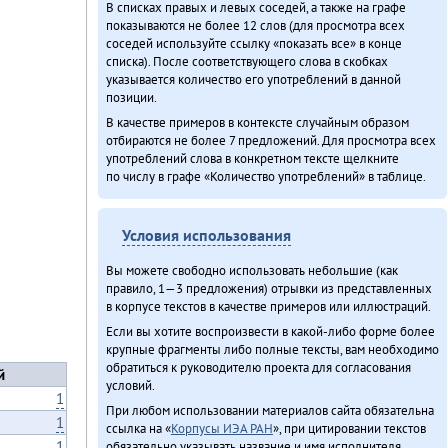
В списках правых и левых соседей, а также на графе
показываются не более 12 слов (для просмотра всех
соседей используйте ссылку «показать все» в конце
списка). После соответствующего слова в скобках
указывается количество его употреблений в данной
позиции.
В качестве примеров в контексте случайным образом
отбираются не более 7 предложений. Для просмотра всех
употреблений слова в конкретном тексте щелкните
по числу в графе «Количество употреблений» в таблице.
Условия использования
Вы можете свободно использовать небольшие (как
правило, 1—3 предложения) отрывки из представленных
в корпусе текстов в качестве примеров или иллюстраций.
Если вы хотите воспроизвести в какой-либо форме более
крупные фрагменты либо полные тексты, вам необходимо
обратиться к руководителю проекта для согласования
й
условий.
1
При любом использовании материалов сайта обязательна
1
ссылка на «
Корпусы ИЭА РАН
», при цитировании текстов
1
обязательно указывать название и имя исполнителя.