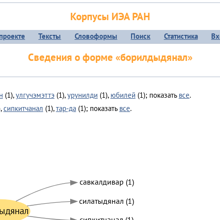
Корпусы ИЭА РАН
проекте
Тексты
Словоформы
Поиск
Статистика
Вх
Сведения о форме «борилдыдянал»
н
(1),
улгучэмэттэ
(1),
урунилди
(1),
юбилей
(1); показать
все
.
),
сипкитчанал
(1),
тар-да
(1); показать
все
.
савкалдивар (1)
силатыдянал (1)
ыдянал
сипкитчанал (1)