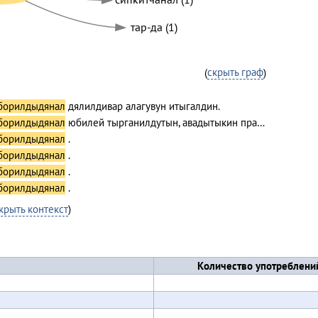
тар-да (1)
(
скрыть граф
)
борилдыдянал
дялилдивар алагувун итыгалдин.
борилдыдянал
юбилей тырганилдутын, авадытыкин пра…
борилдыдянал
.
борилдыдянал
.
борилдыдянал
.
борилдыдянал
.
крыть контекст
)
Количество употреблени