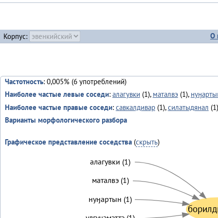
О 
Корпус:
Частотность
: 0,005% (6 употреблений)
Наиболее частые левые соседи
:
алагувки
(1),
маталвэ
(1),
нуӈарты
Наиболее частые правые соседи
:
савкалдивар
(1),
силатыдянал
(1
Варианты морфологического разбора
Графическое представление соседства
(
скрыть
)
алагувки (1)
маталвэ (1)
нуӈартын (1)
борилд
улгучэмэттэ (1)