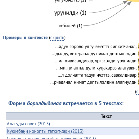
урунилди (1)
юбилей (1)
Примеры в контексте
(
скрыть
)
…адун горово улгучэмэттэ сипкитчанал,
…дылду, ветераналду нимат дептылэлдин
…ил хивисалдивар, ургэсэлди, урунилди
…ми, ӈи антылдули куӈакарвэ алагувки,
…л долчатта тадук ичэттэ, савкалдивар
…рчадянал нимат дептылэлдин алапчулди
(
с
Форма
борилдыдянал
встречается в 5 текстах:
Текст
Алагуды совет (2013)
Куюмбаӈи нонопты таткит-дюн (2013)
Секция этнокультурнай алагувундули (2013)