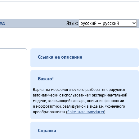
од
Язык:
Ссылка на описание
Важно!
Варианты морфологического разбора генерируются
автоматически с использованием экспериментальной
модели, включающей словарь, описание фонологии
и морфотактики, реализуемой в виде т.н. «конечного
преобразователя» (
finite-state transducer
).
Справка