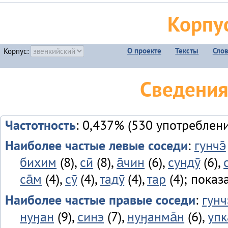
Корпу
О проекте
Тексты
Сло
Корпус:
Сведения
Частотность
: 0,437% (530 употреблен
Наиболее частые левые соседи
:
гунчэ̄
бихим
(8),
сӣ
(8),
а̄чин
(6),
сундӯ
(6),
са̄м
(4),
сӯ
(4),
тадӯ
(4),
тар
(4); показ
Наиболее частые правые соседи
:
гунч
нуӈан
(9),
синэ
(7),
нуӈанма̄н
(6),
упк