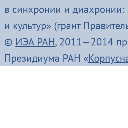
в синхронии и диахронии:
и культур» (грант Правите
©
ИЭА РАН
, 2011—2014 п
Президиума РАН «
Корпусн