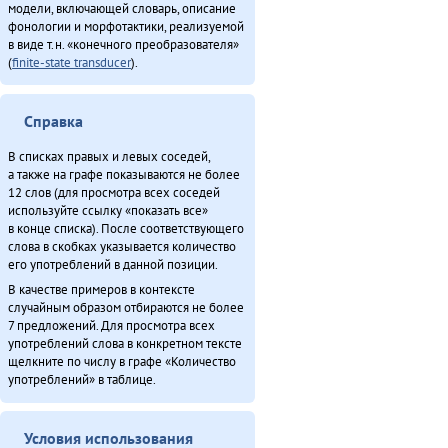
Хо̄ бэе (2011)
модели, включающей словарь, описание
фонологии и морфотактики, реализуемой
Хулакӣ тадук ама̄ка̄ (2011)
в виде т.н. «конечного преобразователя»
Хула̄н тадук токтовкӣ (2011)
(
finite-state transducer
).
Хула̄н-улэ̄к (2011)
Хэвэкӣнӯн ӈинакин тадук Ха̄ргӣ (2011)
Справка
Эвэнкӣ тадук Киӈгит (2011)
Итого
В списках правых и левых соседей,
а также на графе показываются не более
12 слов (для просмотра всех соседей
используйте ссылку «показать все»
в конце списка). После соответствующего
слова в скобках указывается количество
его употреблений в данной позиции.
В качестве примеров в контексте
случайным образом отбираются не более
7 предложений. Для просмотра всех
употреблений слова в конкретном тексте
щелкните по числу в графе «Количество
употреблений» в таблице.
Условия использования