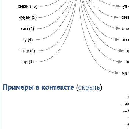
сэвэкӣ (6)
упк
нуӈан (5)
сэвэ
са̄м (4)
бих
сӯ (4)
тык
тадӯ (4)
э
тар (4)
би
мин
Примеры в контексте
(
скрыть
)
…г
…ал
…, 
…
…и