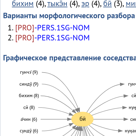
бихим
(4),
тыкэ̄н
(4),
эр
(4),
бӣ
(3),
ми
Варианты морфологического разбора
[PRO]
-PERS.1SG-NOM
[PRO]
-PERS.1SG-NOM
Графическое представление соседств
гунчэ̄ (9)
синдӯ (9)
гунч
бихим (8)
си
сӣ (8)
нуӈ
бӣ
а̄чин (6)
си
сундӯ (6)
нуӈан