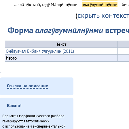
…элэ̄ тӯктычэ̄, тадӯ Мэ̄нӈӣлнӯнми
алагӯвумнӣлнӯнми
бичэ
(
скрыть контекс
Форма
алагӯвумнӣлнӯнми
встреч
Текст
Онё̄вувча̄л Библия Улгӯрилин (2011)
Итого
Ссылка на описание
Важно!
Варианты морфологического разбора
генерируются автоматически
с использованием экспериментальной