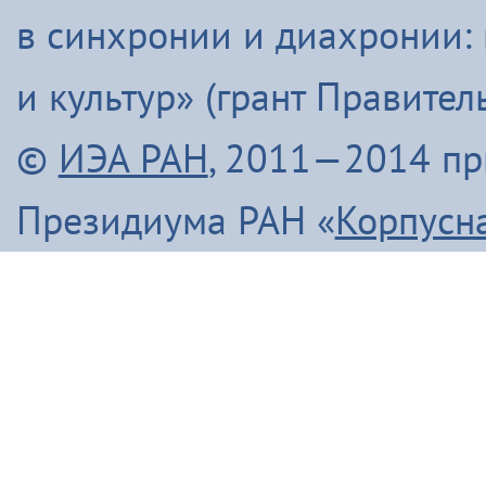
в синхронии и диахронии:
и культур» (грант Правите
©
ИЭА РАН
, 2011—2014 п
Президиума РАН «
Корпусн