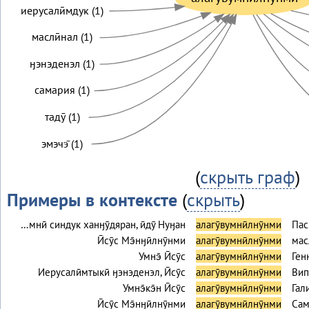
иерусалӣмдук (1)
маслӣнал (1)
ӈэнэденэл (1)
самария (1)
тадӯ (1)
эмэчэ̄ (1)
(
скрыть граф
)
Примеры в контексте
(
скрыть
)
…мнӣ синдук ханӈӯдяран, ӣдӯ Нуӈан
алагӯвумнӣлнӯнми
Пас
Ӣсӯс Мэ̄нӈӣлнӯнми
алагӯвумнӣлнӯнми
мас
Умнэ̄ Ӣсӯс
алагӯвумнӣлнӯнми
Ген
Иерусалӣмтыкӣ ӈэнэденэл, Ӣсӯс
алагӯвумнӣлнӯнми
Вип
Умнэ̄кэ̄н Ӣсӯс
алагӯвумнӣлнӯнми
Гал
Ӣсӯс Мэ̄нӈӣлнӯнми
алагӯвумнӣлнӯнми
Сам