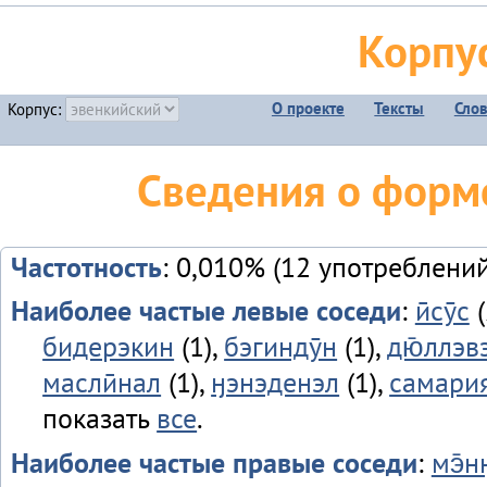
Корпу
О проекте
Тексты
Сло
Корпус:
Сведения о форме
Частотность
: 0,010% (12 употреблений
Наиболее частые левые соседи
:
ӣсӯс
(
бидерэкин
(1),
бэгиндӯн
(1),
дю̄ллэв
маслӣнал
(1),
ӈэнэденэл
(1),
самари
показать
все
.
Наиболее частые правые соседи
:
мэ̄н