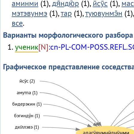
аминми
(1),
дя̄ндю̄р
(1),
ӣсӯс
(1),
мас
мэтэвунмэ
(1),
тар
(1),
туювунмэ̄н
(1)
все
.
Варианты морфологического разбора
ученик
[N]
:cn-PL-COM-POSS.REFL.S
Графическое представление соседств
ӣсӯс (2)
амутпа (1)
бидерэкин (1)
бэгиндӯн (1)
дю̄ллэвэ (1)
алагӯвумнӣлнӯнми