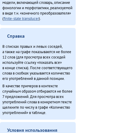
модели, включающей словарь, описание
фонологии и морфотактики, реализуемой
в виде т.н. «конечного преобразователя»
(
finite-state transducer
).
Справка
В списках правых и левых соседей,
а также на графе показываются не более
12 слов (для просмотра всех соседей
используйте ссылку «показать все»
в конце списка). После соответствующего
слова в скобках указывается количество
его употреблений в данной позиции.
В качестве примеров в контексте
случайным образом отбираются не более
7 предложений. Для просмотра всех
употреблений слова в конкретном тексте
щелкните по числу в графе «Количество
употреблений» в таблице.
Условия использования